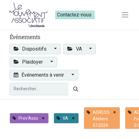
Contactez-nous​​
Événements
Dispositifs
VA
Plaidoyer
Événements à venir
×
ADRESS
A
×
×
Prev'Asso
VA
Ateliers
Fo
S12024
S