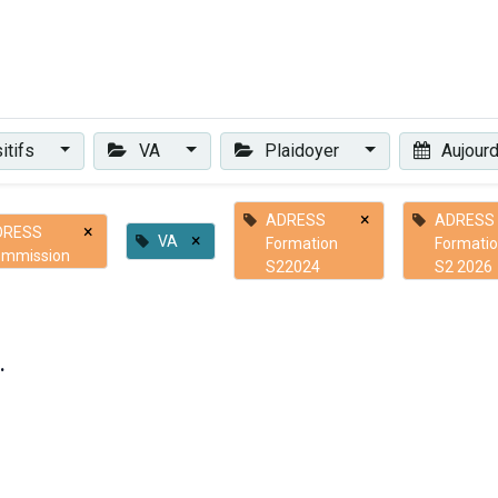
Plaidoyer
Renforcer et accompagner
Actualités
Les 
itifs
VA
Plaidoyer
Aujourd
×
ADRESS
ADRESS
×
DRESS
×
VA
Formation
Formati
mmission
S22024
S2 2026
.