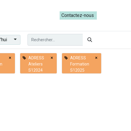
ateliers du Parcours ADRESS [mai-juin 2026]
Contactez-nous​​
'hui
×
×
×
ADRESS
ADRESS
on
Ateliers
Formation
S12024
S12025