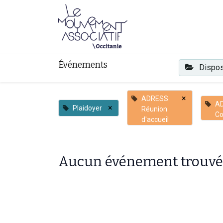
Faire mouvement
Événements
Dispos
×
ADRESS
A
×
Plaidoyer
Réunion
Co
d'accueil
Aucun événement trouvé