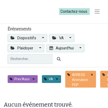
Contactez-nous​​
Événements
Dispositifs
VA
Plaidoyer
Aujourd'hui
×
ADRESS
×
×
Prev'Asso
VA
Animation
PDP
Aucun événement trouvé.