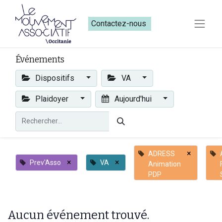
Contactez-nous​​
Événements
Dispositifs
VA
Plaidoyer
Aujourd'hui
×
ADRESS
×
×
Prev'Asso
VA
Animation
PDP
Aucun événement trouvé.