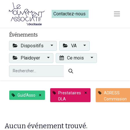
Contactez-nous​​
Événements
Dispositifs
VA
Plaidoyer
Ce mois
×
Prestataires
ADRESS
×
Guid'Asso
DLA
Commission
Aucun événement trouvé.