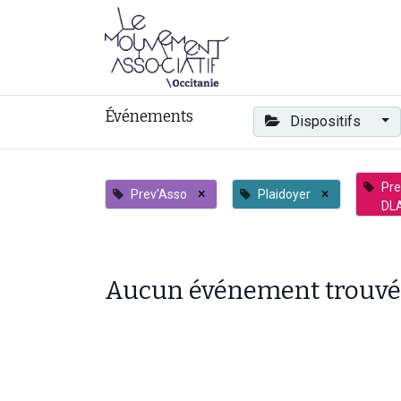
Faire mouvement
Événements
Dispositifs
Pre
×
×
Prev'Asso
Plaidoyer
DL
Aucun événement trouvé