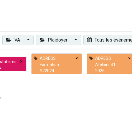
Plaidoyer
Renforcer et accompagner
Actualités
Les 
VA
Plaidoyer
Tous les événem
×
×
ADRESS
ADRESS
×
stataires
Formation
Ateliers S1
A
S22024
2026
.