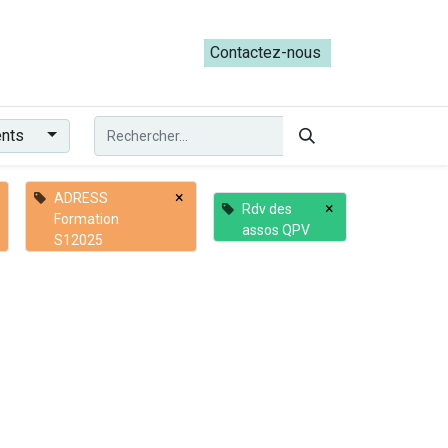
ateliers du Parcours ADRESS [mai-juin 2026]
Contactez-nous​​
ents
×
ADRESS
×
Rdv des
Formation
assos QPV
S12025