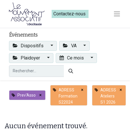
Contactez-nous​​
Événements
Dispositifs
VA
Plaidoyer
Ce mois
×
×
ADRESS
ADRESS
×
Prev'Asso
Formation
Ateliers
S22024
S1 2026
Aucun événement trouvé.