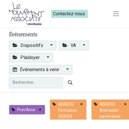
Contactez-nous​​
Événements
Dispositifs
VA
Plaidoyer
Événements à venir
×
×
ADRESS
ADRESS
×
Prev'Asso
Formation
Animation
S22024
partenaires