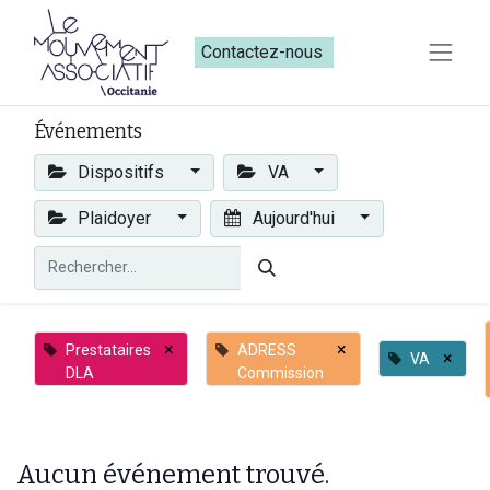
Contactez-nous​​
Événements
Dispositifs
VA
Plaidoyer
Aujourd'hui
×
×
Prestataires
ADRESS
×
VA
DLA
Commission
Aucun événement trouvé.