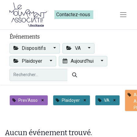
Contactez-nous​​
Événements
Dispositifs
VA
Plaidoyer
Aujourd'hui
A
×
×
×
Prev'Asso
Plaidoyer
VA
A
P
Aucun événement trouvé.