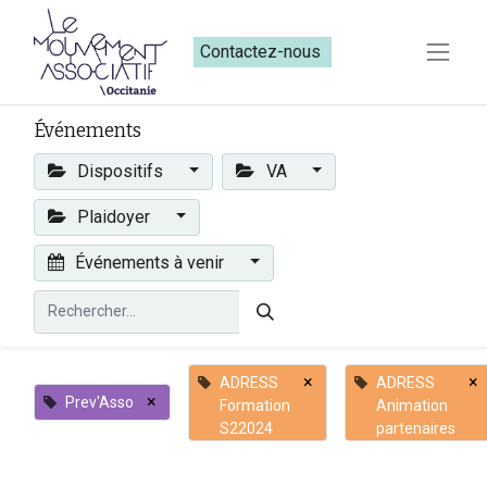
Contactez-nous​​
Événements
Dispositifs
VA
Plaidoyer
Événements à venir
×
×
ADRESS
ADRESS
×
Prev'Asso
Formation
Animation
S22024
partenaires