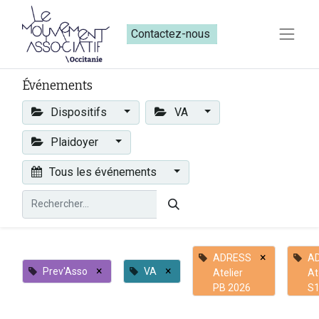
Contactez-nous​​
Événements
Dispositifs
VA
Plaidoyer
Tous les événements
×
ADRESS
A
×
×
Prev'Asso
VA
Atelier
At
PB 2026
S