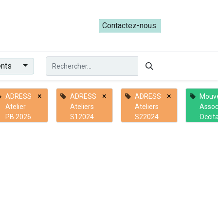
ateliers du Parcours ADRESS [mai-juin 2026]
Contactez-nous​​
ents
×
×
×
ADRESS
ADRESS
ADRESS
Mouv
Atelier
Ateliers
Ateliers
Assoc
PB 2026
S12024
S22024
Occit