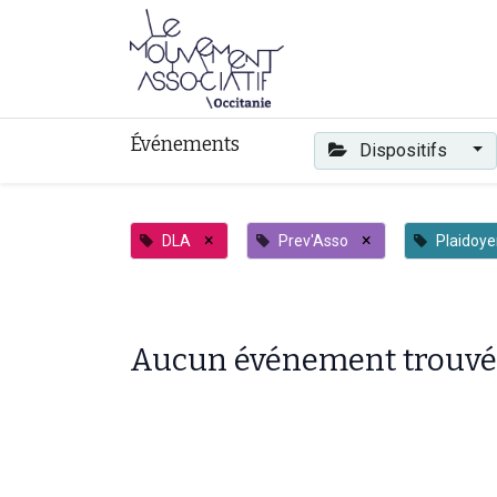
Faire mouvement
Événements
Dispositifs
×
×
DLA
Prev'Asso
Plaidoye
Aucun événement trouvé