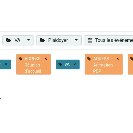
Plaidoyer
Renforcer et accompagner
Actualités
Les 
VA
Plaidoyer
Tous les événem
×
×
ADRESS
ADRESS
×
×
r
VA
Réunion
Animation
d'accueil
PDP
.