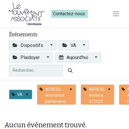
Contactez-nous​​
Événements
Dispositifs
VA
Plaidoyer
Aujourd'hui
×
×
ADRESS
ADRESS
×
VA
Animation
Ateliers
A
partenaires
S12025
Aucun événement trouvé.