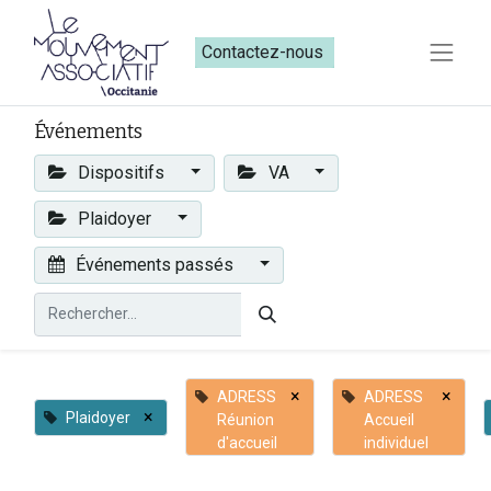
Contactez-nous​​
Événements
Dispositifs
VA
Plaidoyer
Événements passés
×
×
ADRESS
ADRESS
×
Plaidoyer
Réunion
Accueil
d'accueil
individuel