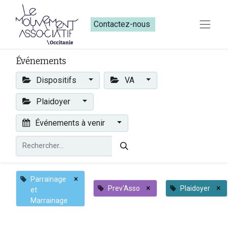
Contactez-nous​​
Événements
Dispositifs
VA
Plaidoyer
Événements à venir
×
Parrainage
×
×
Prev'Asso
Plaidoyer
et
Marrainage