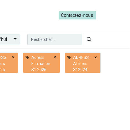
ateliers du Parcours ADRESS [mai-juin 2026]
Contactez-nous​​
'hui
×
×
×
ESS
Adress
ADRESS
ers
Formation
Ateliers
025
S1 2026
S12024