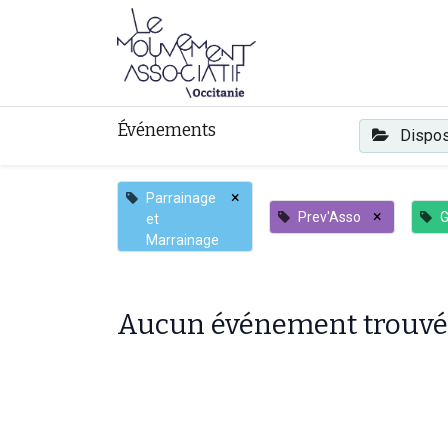
Faire mouvement
Événements
Dispos
×
Parrainage
×
Prev'Asso
G
et
Marrainage
Aucun événement trouvé