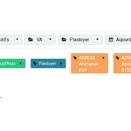
Plaidoyer
Renforcer et accompagner
Actualités
Les 
itifs
VA
Plaidoyer
Aujourd
×
ADRESS
ADR
×
×
uid'Asso
Plaidoyer
Animation
Ateli
PDP
S12
.