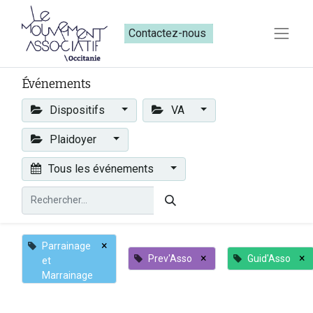
Contactez-nous​​
Événements
Dispositifs
VA
Plaidoyer
Tous les événements
×
Parrainage
×
×
Prev'Asso
Guid'Asso
et
Marrainage