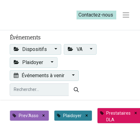
Contactez-nous​​
Événements
Dispositifs
VA
Plaidoyer
Événements à venir
×
Prestataires
×
×
Prev'Asso
Plaidoyer
DLA