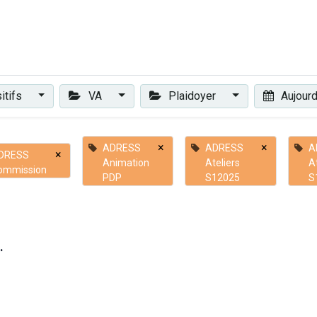
Plaidoyer
Renforcer et accompagner
Actualités
Les 
itifs
VA
Plaidoyer
Aujourd
×
×
ADRESS
ADRESS
A
×
DRESS
Animation
Ateliers
A
ommission
PDP
S12025
S
.