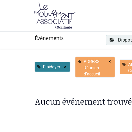
Faire mouvement
Événements
Dispos
×
ADRESS
A
×
Plaidoyer
Réunion
C
d'accueil
Aucun événement trouvé