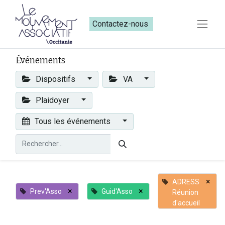
Contactez-nous​​
Événements
Dispositifs
VA
Plaidoyer
Tous les événements
×
ADRESS
×
×
Prev'Asso
Guid'Asso
Réunion
d'accueil