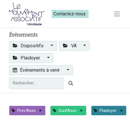
Contactez-nous​​
Événements
Dispositifs
VA
Plaidoyer
Événements à venir
×
×
×
Prev'Asso
Guid'Asso
Plaidoyer