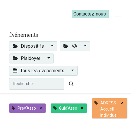
Contactez-nous​​
Événements
Dispositifs
VA
Plaidoyer
Tous les événements
×
ADRESS
×
×
Prev'Asso
Guid'Asso
Accueil
individuel