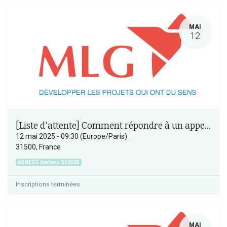
MAI
12
[Liste d'attente] Comment répondre à un appel à projets AAP et à appel manifestation d’intérêt général AMI ?
12 mai 2025
-
09:30
(
Europe/Paris
)
31500
,
France
ADRESS Ateliers S12025
Inscriptions terminées
MAI