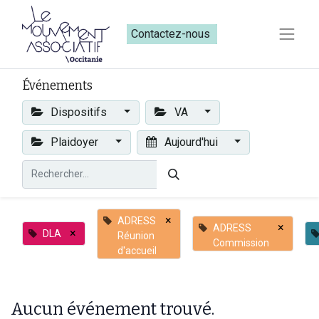
Contactez-nous​​
Événements
Dispositifs
VA
Plaidoyer
Aujourd'hui
×
ADRESS
×
ADRESS
×
DLA
Réunion
Commission
d'accueil
Aucun événement trouvé.