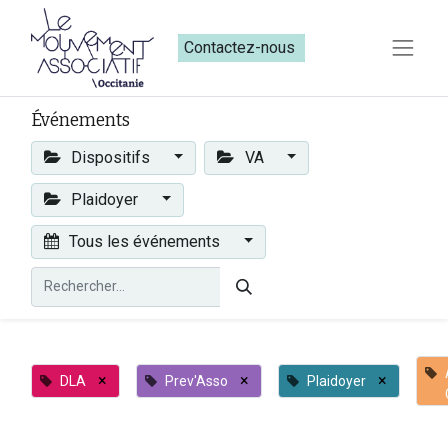
Contactez-nous​​
Événements
Dispositifs
VA
Plaidoyer
Tous les événements
×
×
×
DLA
Prev'Asso
Plaidoyer