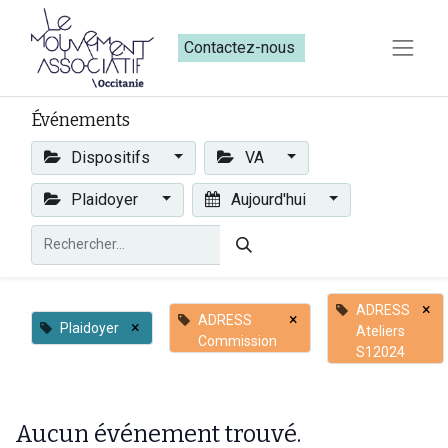
Contactez-nous​​
Événements
Dispositifs
VA
Plaidoyer
Aujourd'hui
×
ADRESS
×
ADRESS
×
Plaidoyer
Ateliers
Commission
S12024
Aucun événement trouvé.