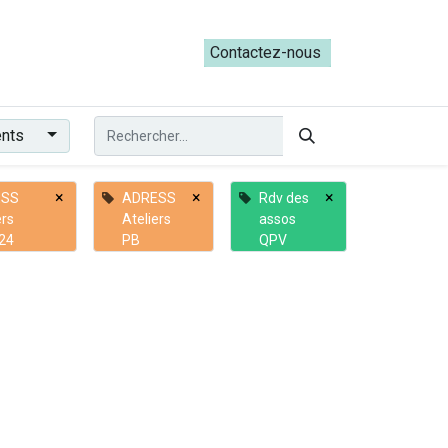
ateliers du Parcours ADRESS [mai-juin 2026]
Contactez-nous​​
ents
×
×
×
ESS
ADRESS
Rdv des
ers
Ateliers
assos
24
PB
QPV