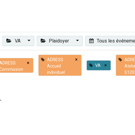
Plaidoyer
Renforcer et accompagner
Actualités
Les 
VA
Plaidoyer
Tous les événem
×
ADRESS
ADR
×
ADRESS
×
VA
Accueil
Ateli
Commission
individuel
S120
.