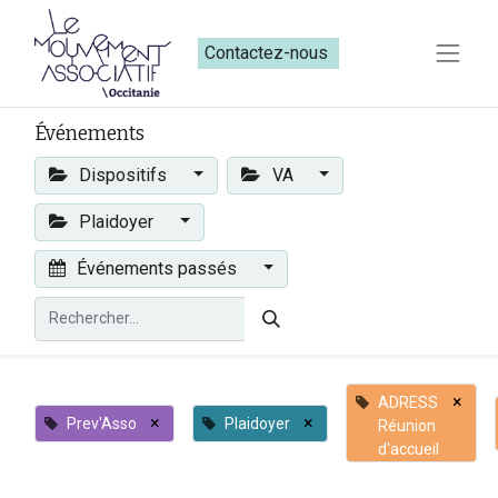
Contactez-nous​​
Événements
Dispositifs
VA
Plaidoyer
Événements passés
×
ADRESS
×
×
Prev'Asso
Plaidoyer
Réunion
d'accueil