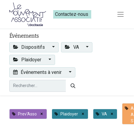
Contactez-nous​​
Événements
Dispositifs
VA
Plaidoyer
Événements à venir
A
×
×
×
Prev'Asso
Plaidoyer
VA
A
S