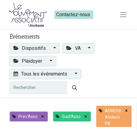
Contactez-nous​​
Événements
Dispositifs
VA
Plaidoyer
Tous les événements
×
ADRESS
×
×
Prev'Asso
Guid'Asso
Ateliers
PB