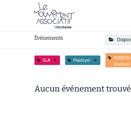
Faire mouvement
Événements
Dispos
ADRESS 
×
×
DLA
Plaidoyer
d'accueil
Aucun événement trouvé