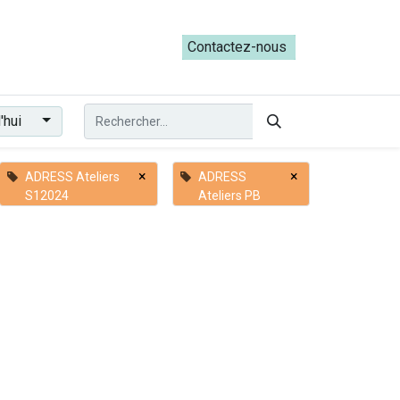
ateliers du Parcours ADRESS [mai-juin 2026]
Contactez-nous​​
'hui
×
×
ADRESS Ateliers
ADRESS
S12024
Ateliers PB