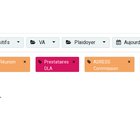
Plaidoyer
Renforcer et accompagner
Actualités
Les 
itifs
VA
Plaidoyer
Aujourd
×
×
×
Réunion
Prestataires
ADRESS
DLA
Commission
.