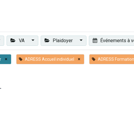
Plaidoyer
Renforcer et accompagner
Actualités
Les 
VA
Plaidoyer
Événements à v
×
×
r
ADRESS Accueil individuel
ADRESS Formatio
.