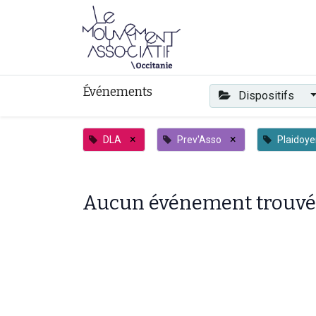
Faire mouvement
Événements
Dispositifs
×
×
DLA
Prev'Asso
Plaidoye
Aucun événement trouvé