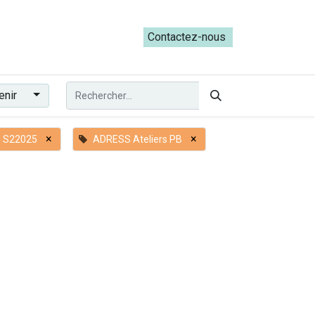
ateliers du Parcours ADRESS [mai-juin 2026]
Contactez-nous​​
enir
×
×
n S22025
ADRESS Ateliers PB