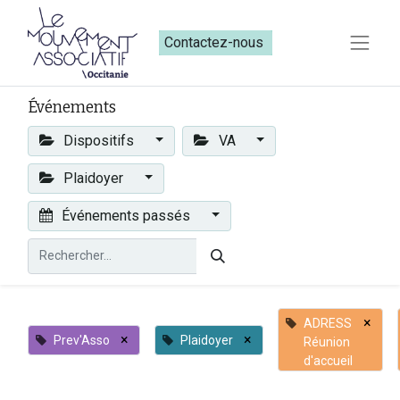
Contactez-nous​​
Événements
Dispositifs
VA
Plaidoyer
Événements passés
×
ADRESS
×
×
Prev'Asso
Plaidoyer
Réunion
d'accueil