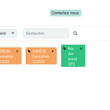
ateliers du Parcours ADRESS [mai-juin 2026]
Contactez-nous​​
ois
×
Rdv
×
×
DRESS
ADRESS
des
ormation
Formation
assos
12025
S22025
QPV