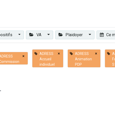
Plaidoyer
Renforcer et accompagner
Actualités
Les 
ositifs
VA
Plaidoyer
Ce m
×
×
ADRESS
ADRESS
A
×
ADRESS
Accueil
Animation
F
Commission
individuel
PDP
S
.