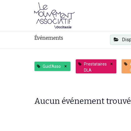
Faire mouvement
Événements
Disp
×
Prestataires
×
Guid'Asso
DLA
Aucun événement trouvé