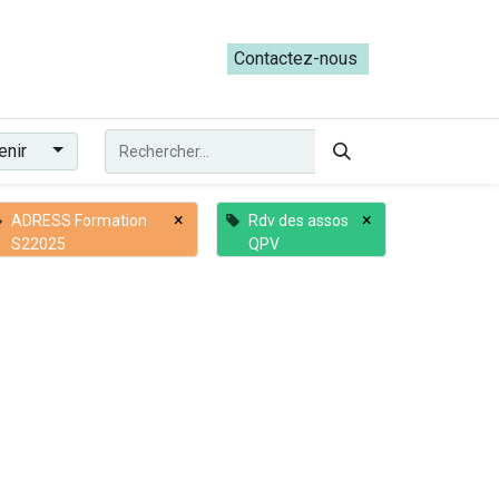
ateliers du Parcours ADRESS [mai-juin 2026]
Contactez-nous​​
enir
×
×
ADRESS Formation
Rdv des assos
S22025
QPV