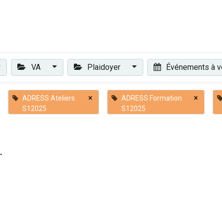
Plaidoyer
Renforcer et accompagner
Actualités
Les 
VA
Plaidoyer
Événements à v
×
×
ADRESS Ateliers
ADRESS Formation
S12025
S12025
.