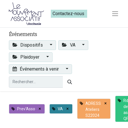
Contactez-nous​​
Événements
Dispositifs
VA
Plaidoyer
Événements à venir
Rd
×
ADRESS
de
×
×
Prev'Asso
VA
Ateliers
as
S22024
Q