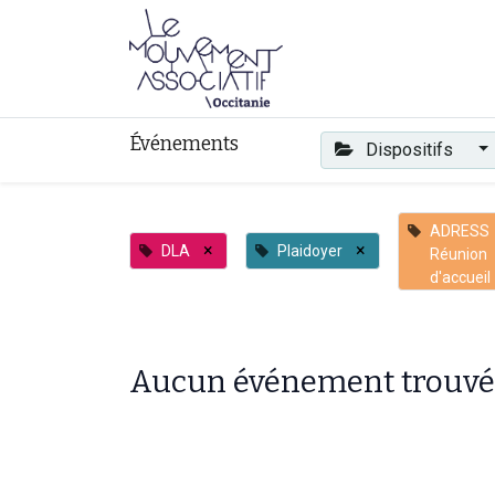
Faire mouvement
Événements
Dispositifs
ADRESS
×
×
DLA
Plaidoyer
Réunion
d'accueil
Aucun événement trouvé