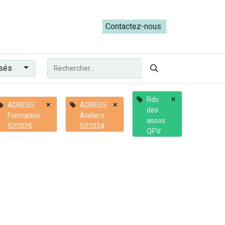
ateliers du Parcours ADRESS [mai-juin 2026]
Contactez-nous​​
ssés
×
Rdv
×
×
ADRESS
ADRESS
des
Formation
Ateliers
assos
S22025
S22024
QPV