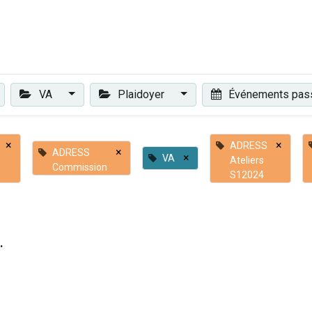
Plaidoyer
Renforcer et accompagner
Actualités
Les 
VA
Plaidoyer
Événements pa
×
×
ADRESS
×
ADRESS
×
VA
Ateliers
Commission
S12024
.