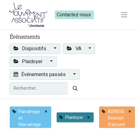
Contactez-nous​​
Événements
Dispositifs
VA
Plaidoyer
Événements passés
×
×
Parrainage
ADRESS
×
Plaidoyer
et
Réunion
Marrainage
d'accueil