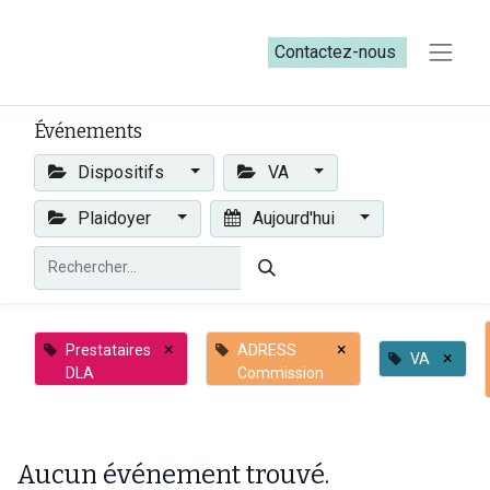
Contactez-nous​​
Événements
Dispositifs
VA
Plaidoyer
Aujourd'hui
×
×
Prestataires
ADRESS
×
VA
DLA
Commission
Aucun événement trouvé.