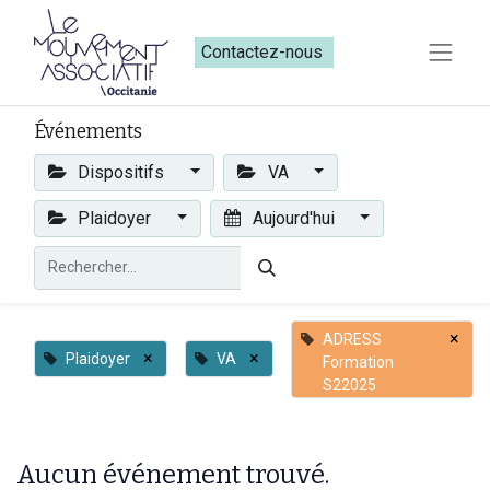
Contactez-nous​​
Événements
Dispositifs
VA
Plaidoyer
Aujourd'hui
×
ADRESS
×
×
Plaidoyer
VA
Formation
S22025
Aucun événement trouvé.