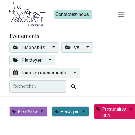
Contactez-nous​​
Événements
Dispositifs
VA
Plaidoyer
Tous les événements
×
Prestataires
×
×
Prev'Asso
Plaidoyer
DLA