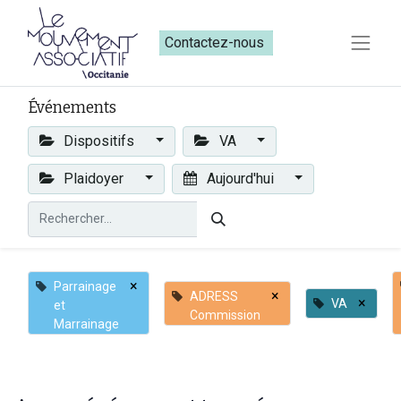
Contactez-nous​​
Événements
Dispositifs
VA
Plaidoyer
Aujourd'hui
×
Parrainage
×
ADRESS
×
VA
et
Commission
Marrainage