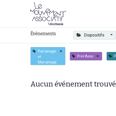
Faire mouvement
Événements
Dispositifs
×
Parrainage
×
Prev'Asso
P
et
Marrainage
Aucun événement trouvé