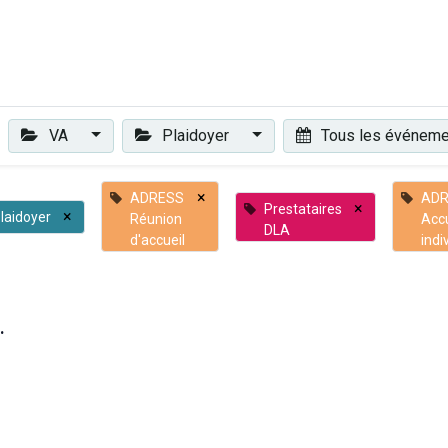
Plaidoyer
Renforcer et accompagner
Actualités
Les 
VA
Plaidoyer
Tous les événem
×
ADRESS
ADR
×
Prestataires
×
laidoyer
Réunion
Accu
DLA
d'accueil
indi
.