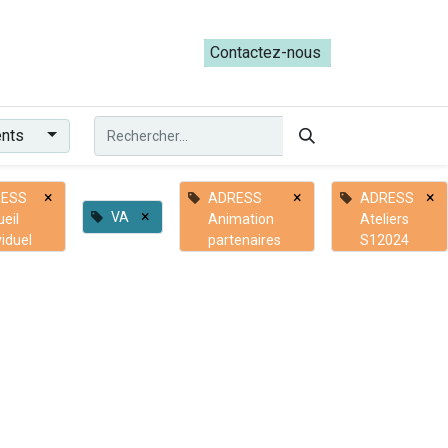
ateliers du Parcours ADRESS [mai-juin 2026]
Contactez-nous​​
ents
×
×
×
ESS
ADRESS
ADRESS
×
VA
eil
Animation
Ateliers
viduel
partenaires
S12024