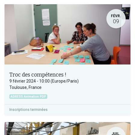
FÉVR.
09
Troc des compétences !
9 février 2024
-
10:00
(
Europe/Paris
)
Toulouse
,
France
ADRESS Animation PDP
Inscriptions terminées
JUIL.