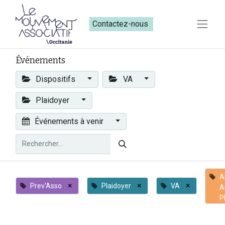
Contactez-nous​​
Événements
Dispositifs
VA
Plaidoyer
Événements à venir
A
×
×
×
Prev'Asso
Plaidoyer
VA
A
P