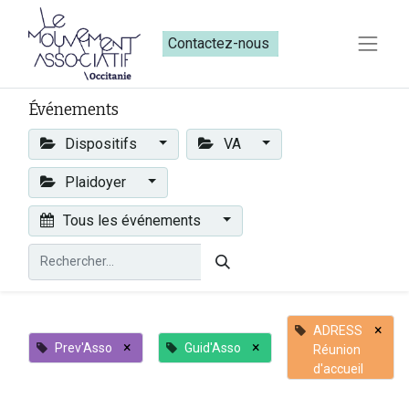
Contactez-nous​​
Événements
Dispositifs
VA
Plaidoyer
Tous les événements
×
ADRESS
×
×
Prev'Asso
Guid'Asso
Réunion
d'accueil