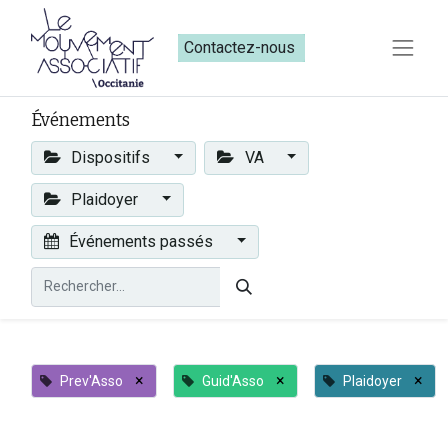
Contactez-nous​​
Événements
Dispositifs
VA
Plaidoyer
Événements passés
×
×
×
Prev'Asso
Guid'Asso
Plaidoyer