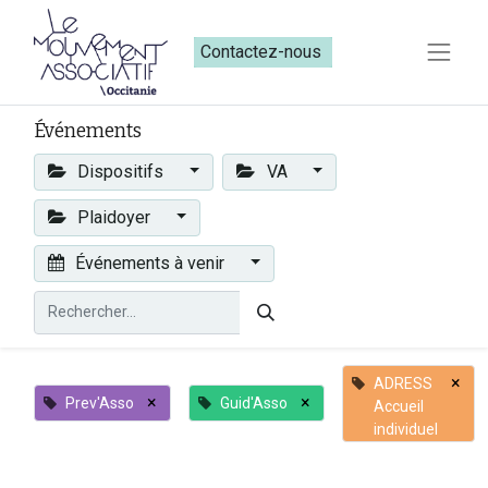
Contactez-nous​​
Événements
Dispositifs
VA
Plaidoyer
Événements à venir
×
ADRESS
×
×
Prev'Asso
Guid'Asso
Accueil
individuel