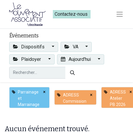
Contactez-nous​​
Événements
Dispositifs
VA
Plaidoyer
Aujourd'hui
×
×
Parrainage
ADRESS
×
ADRESS
et
Atelier
Commission
Marrainage
PB 2026
Aucun événement trouvé.