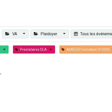
Plaidoyer
Renforcer et accompagner
Actualités
Les 
VA
Plaidoyer
Tous les événem
×
×
o
Prestataires DLA
ADRESS Formation S12025
.