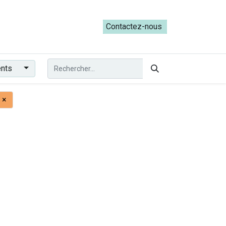
ateliers du Parcours ADRESS [mai-juin 2026]
Contactez-nous​​
ents
×